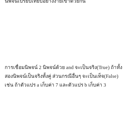
นิพจน์เปรียบเทียบอย่างง่ายเข้าด้วยกัน
การเชื่อมนิพจน์ 2 นิพจน์ด้วย and จะเป็นจริง(True) ถ้าทั้ง
สองนิพจน์เป็นจริงทั้งคู่ ส่วนกรณีอื่นๆ จะเป็นเท็จ(False)
เช่น ถ้าตัวแปร a เก็บค่า 7 และตัวแปร b เก็บค่า 3