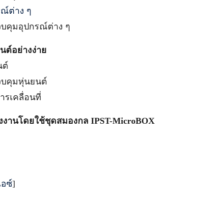
รณ์ต่าง ๆ
บคุมอุปกรณ์ต่าง ๆ
ยนต์อย่างง่าย
ต์
คุมหุ่นยนต์
รเคลื่อนที่
โครงงานโดยใช้ชุดสมองกล IPST-MicroBOX
ไอซ์
]