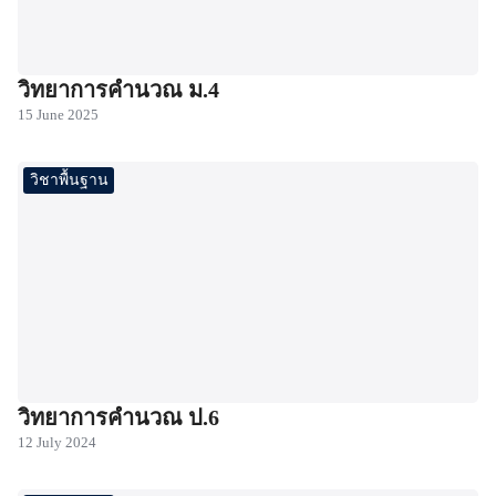
วิทยาการคำนวณ ม.4
15 June 2025
วิชาพื้นฐาน
วิทยาการคำนวณ ป.6
12 July 2024