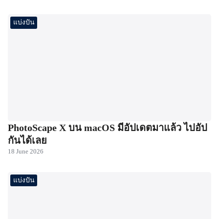
แบ่งปัน
PhotoScape X บน macOS มีอัปเดตมาแล้ว ไปอัป
กันได้เลย
18 June 2026
แบ่งปัน