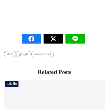
docs
google
google docs
Related Posts
แบ่งปัน