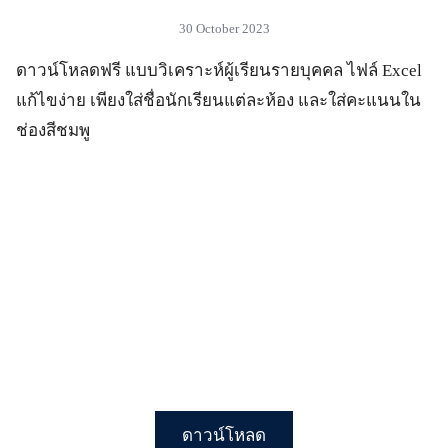
30 October 2023
ดาวน์โหลดฟรี แบบวิเคราะห์ผู้เรียนรายบุคคล ไฟล์ Excel
แก้ไขง่าย เพียงใส่ชื่อนักเรียนแต่ละห้อง และใส่คะแนนใน
ช่องสีชมพู
ดาวน์โหลด