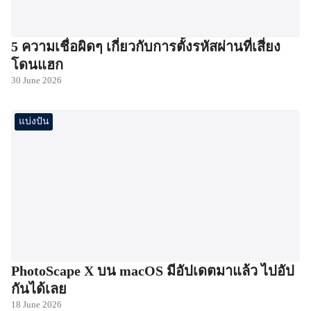
5 ความเชื่อผิดๆ เกี่ยวกับการตั้งรหัสผ่านที่เสี่ยง
โดนแฮก
30 June 2026
แบ่งปัน
PhotoScape X บน macOS มีอัปเดตมาแล้ว ไปอัป
กันได้เลย
18 June 2026