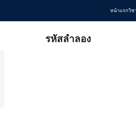
หน้าแรก
วิช
arch
:
รหัสลำลอง