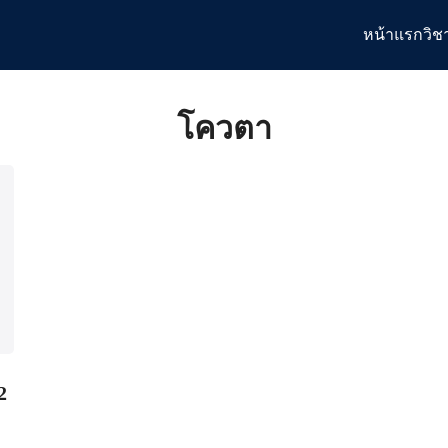
หน้าแรก
วิช
arch
:
โควตา
2