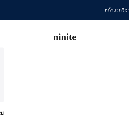
หน้าแรก
วิช
arch
:
ninite
รม