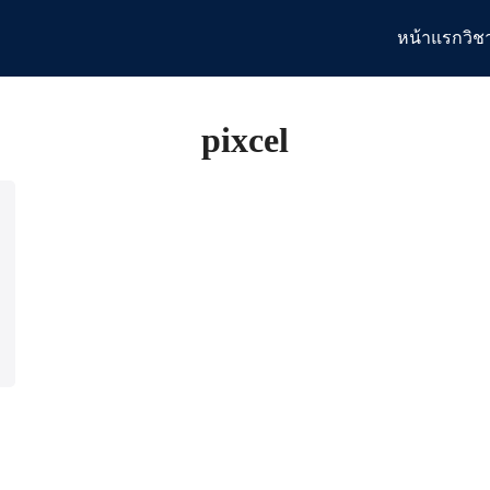
หน้าแรก
วิช
arch
:
pixcel