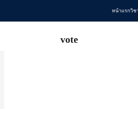
หน้าแรก
วิช
arch
:
vote