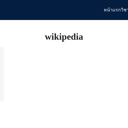
หน้าแรก
วิช
arch
:
wikipedia