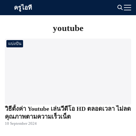
Skip
ครูไอที
to
Search
content
for:
youtube
แบ่งปัน
วิธีตั้งค่า Youtube เล่นวีดีโอ HD ตลอดเวลา ไม่ลด
คุณภาพตามความเร็วเน็ต
10 September 2024