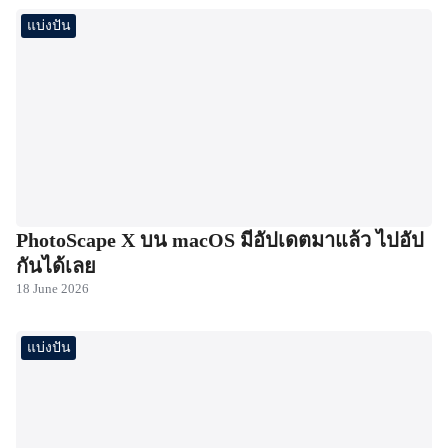
แบ่งปัน
PhotoScape X บน macOS มีอัปเดตมาแล้ว ไปอัป
กันได้เลย
18 June 2026
แบ่งปัน