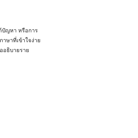
้ปัญหา หรือการ
าษาที่เข้าใจง่าย
ื่ออธิบายราย