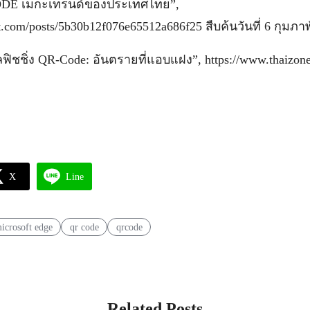
ODE เมกะเทรนด์ของประเทศไทย”,
t.com/posts/5b30b12f076e65512a686f25 สืบค้นวันที่ 6 กุมภาพ
ลฟิชชิ่ง QR-Code: อันตรายที่แอบแฝง”, https://www.thaizone.
X
Line
icrosoft edge
qr code
qrcode
Related Posts