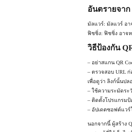
อันตรายจาก
มัลแวร์: มัลแวร์ 
ฟิชชิ่ง: ฟิชชิ่ง อ
วิธีป้องกัน 
– อย่าสแกน QR Code
– ตรวจสอบ URL ก่
เพื่อดูว่า ลิงก์นั้นป
– ใช้ความระมัดระวั
– ติดตั้งโปรแกรมป้
– อัปเดตซอฟต์แวร์ให
นอกจากนี้ ผู้สร้าง