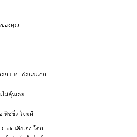
ณ์ของคุณ
จสอบ URL ก่อนสแกน
ณไม่คุ้นเคย
อ ฟิชชิ่ง โจมตี
 Code เสียเอง โดย