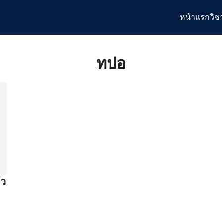
หน้าแรก
วิช
arch
:
ทปอ
้ว