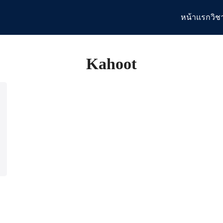
หน้าแรก
วิช
arch
:
Kahoot