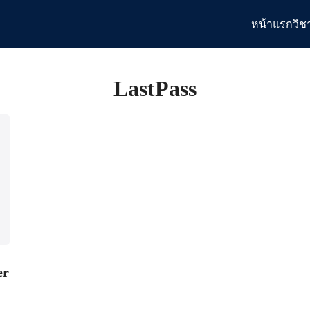
หน้าแรก
วิช
arch
:
LastPass
er