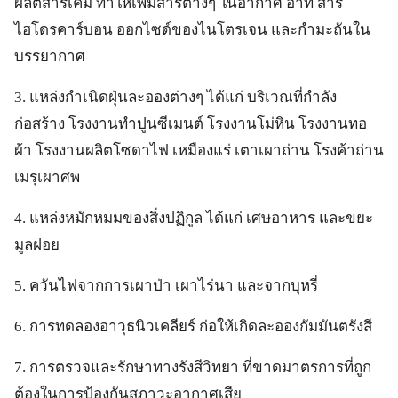
ผลิตสารเคมี ทําให้เพิ่มสารต่างๆ ในอากาศ อาทิ สาร
ไฮโดรคาร์บอน ออกไซด์ของไนโตรเจน และกํามะถันใน
บรรยากาศ
3. แหล่งกําเนิดฝุ่นละอองต่างๆ ได้แก่ บริเวณที่กําลัง
ก่อสร้าง โรงงานทําปูนซีเมนต์ โรงงานโม่หิน โรงงานทอ
ผ้า โรงงานผลิตโซดาไฟ เหมืองแร่ เตาเผาถ่าน โรงค้าถ่าน
เมรุเผาศพ
4. แหล่งหมักหมมของสิ่งปฏิกูล ได้แก่ เศษอาหาร และขยะ
มูลฝอย
5. ควันไฟจากการเผาป่า เผาไร่นา และจากบุหรี่
6. การทดลองอาวุธนิวเคลียร์ ก่อให้เกิดละอองกัมมันตรังสี
7. การตรวจและรักษาทางรังสีวิทยา ที่ขาดมาตรการที่ถูก
ต้องในการป้องกันสภาวะอากาศเสีย