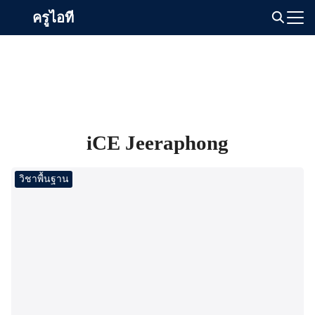
Skip
ครูไอที
to
Search
content
for:
iCE Jeeraphong
วิชาพื้นฐาน