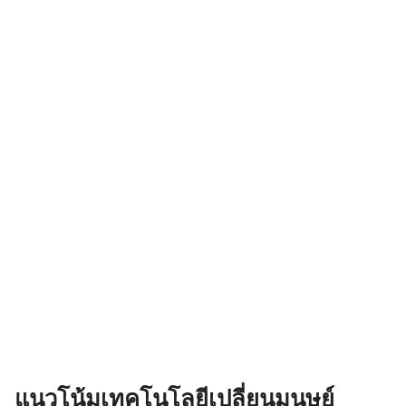
แนวโน้มเทคโนโลยีเปลี่ยนมนุษย์