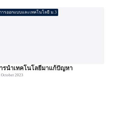
การออกแบบและเทคโนโลยี ม.3
ารนำเทคโนโลยีมาแก้ปัญหา
 October 2023