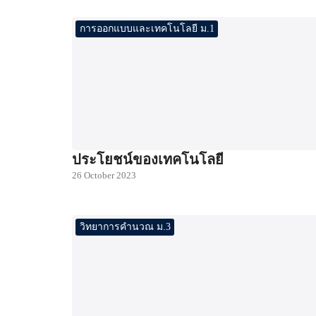
การออกแบบและเทคโนโลยี ม.1
ประโยชน์ของเทคโนโลยี
26 October 2023
วิทยาการคำนวณ ม.3