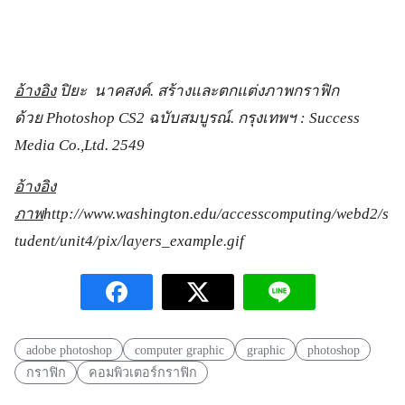
อ้างอิง
ปิยะ นาคสงค์. สร้างและตกแต่งภาพกราฟิก
ด้วย
Photoshop CS
2 ฉบับสมบูรณ์. กรุงเทพฯ :
Success
Media Co.,Ltd.
2549
อ้างอิง
ภาพ
http://www.washington.edu/accesscomputing/webd
2/
s
tudent/unit
4/
pix/layers_example.gif
adobe photoshop
computer graphic
graphic
photoshop
กราฟิก
คอมพิวเตอร์กราฟิก