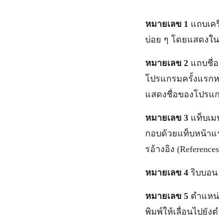
หมายเลข 1
แถบเครื
บ่อย ๆ โดยแสดงในรูป
หมายเลข 2
แถบชื่อ
โปรแกรมครั้งแรกหร
แสดงชื่อของโปรแ
หมายเลข 3
แท็บเมน
กอบด้วยแท็บหน้าแร
รอ้างอิง (Referenc
หมายเลข 4
ริบบอน 
หมายเลข 5
ตำแหน่ง
พิมพ์ให้เลื่อนไปยั