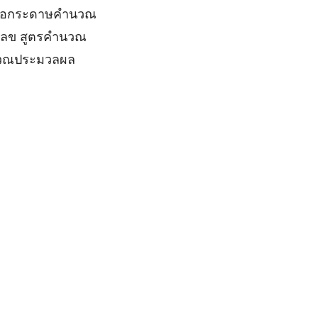
รือกระดาษคำนวณ
ัวเลข สูตรคำนวณ
คำนวณประมวลผล