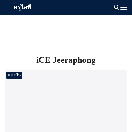
Skip
ครูไอที
to
Search
content
for:
iCE Jeeraphong
แบ่งปัน